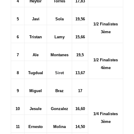
4
Heytor
Torres
17,83
5
Javi
Sola
19,56
1/2 Finalistes
3ème
6
Tristan
Lamy
15,66
7
Ale
Montanes
19,5
1/2 Finalistes
4ème
8
Tugdual
Sire
t
13,67
9
Miguel
Braz
17
10
Jesule
Gonzalez
16,60
1/4 Finalistes
3ème
11
Ernesto
Molina
14,50