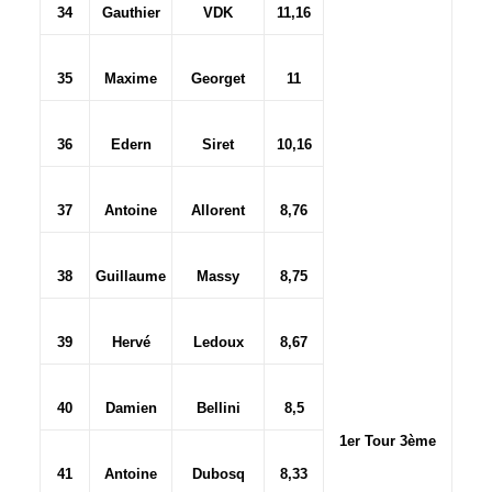
34
Gauthier
VDK
11,16
35
Maxime
Georget
11
36
Edern
Siret
10,16
37
Antoine
Allorent
8,76
38
Guillaume
Massy
8,75
39
Hervé
Ledoux
8,67
40
Damien
Bellini
8,5
1er Tour 3ème
41
Antoine
Dubosq
8,33