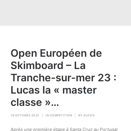
Alexis : 06 07 89 71 49
Open Européen de
Skimboard – La
Tranche-sur-mer 23 :
Lucas la « master
classe »…
19 OCTOBRE 2023
|
IN
COMPETITION
|
BY
ALEXIS
Après une première étape à Santa Cruz au Portugal