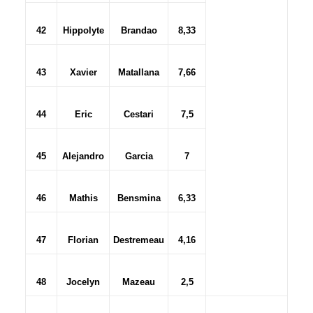
42
Hippolyte
Brandao
8,33
43
Xavier
Matallana
7,66
44
Eric
Cestari
7,5
45
Alejandro
Garcia
7
46
Mathis
Bensmina
6,33
47
Florian
Destremeau
4,16
48
Jocelyn
Mazeau
2,5