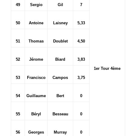
49
Sergio
Gil
7
50
Antoine
Laisney
5,33
51
Thomas
Doublet
4,50
52
Jérome
Biard
3,83
1er Tour 4ème
53
Francisco
Campos
3,75
54
Guillaume
Bert
0
55
Béryl
Besseau
0
56
Georges
Murray
0