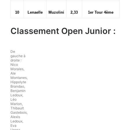
10
Lenaelle
Muzolini
2,33
1er Tour 4ème
Classement Open Junior :
De
gauche à
droite :
Nico
Morales,
Ale
Montanes,
Hippolyte
Brandao,
Benjamin
Ledoux,
Léo
Marion,
Thibault
Gastebois,
Alexis
Ledoux,
Eva
Urena.