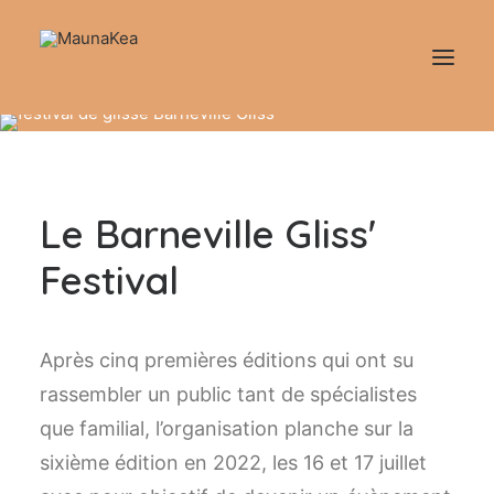
Accueil
Animations
Le Barneville Gliss'
L’association
Festival
Vie du Club
Contact
Après cinq premières éditions qui ont su
rassembler un public tant de spécialistes
que familial, l’organisation planche sur la
contact@maunakea.fr
sixième édition en 2022, les 16 et 17 juillet
Thomas : 06 16 53 31 94