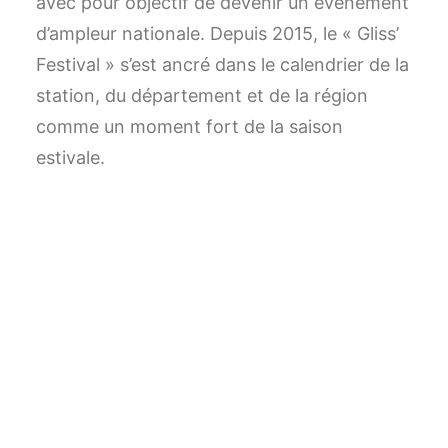
avec pour objectif de devenir un évènement
Alexis : 06 07 89 71 49
d’ampleur nationale. Depuis 2015, le « Gliss’
Festival » s’est ancré dans le calendrier de la
station, du département et de la région
comme un moment fort de la saison
estivale.